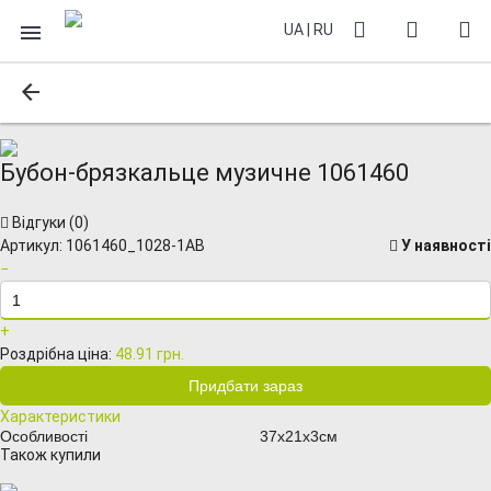
UA
|
RU
Бубон-брязкальце музичне 1061460
Відгуки (
0
)
Артикул:
1061460_1028-1AB
У наявності
−
+
Роздрібна ціна:
48.91 грн.
Характеристики
Особливості
37х21х3см
Також купили