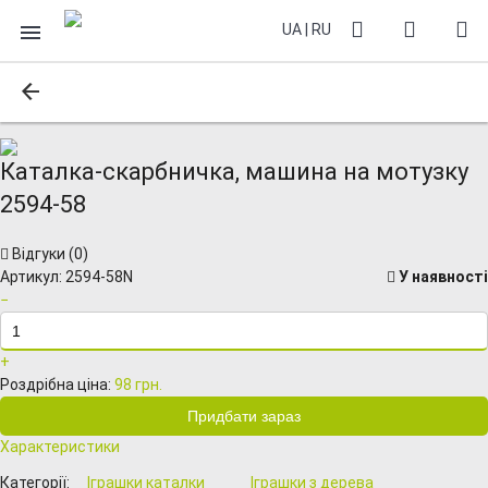
UA
|
RU
Каталка-скарбничка, машина на мотузку
2594-58
Відгуки (
0
)
Артикул:
2594-58N
У наявності
−
+
Роздрібна ціна:
98 грн.
Характеристики
Категорії:
Іграшки каталки
Іграшки з дерева