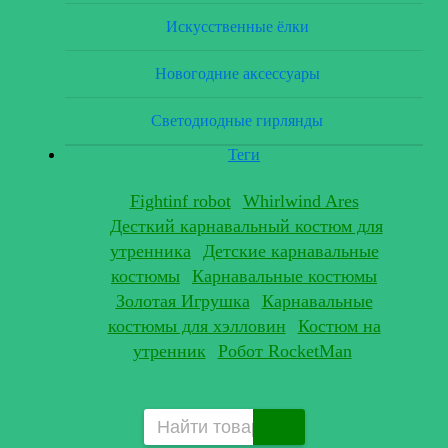
Искусственные ёлки
Новогодние аксессуары
Светодиодные гирлянды
Теги
Fightinf robot
Whirlwind Ares
Десткий карнавальный костюм для
утренника
Детские карнавальные
костюмы
Карнавальные костюмы
Золотая Игрушка
Карнавальные
костюмы для хэлловин
Костюм на
утренник
Робот RocketMan