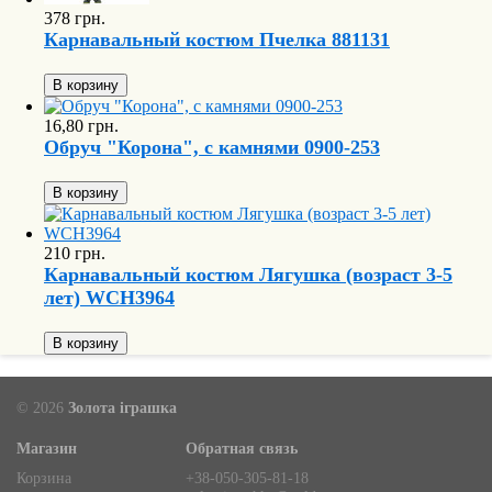
378 грн.
Карнавальный костюм Пчелка 881131
В корзину
16,80 грн.
Обруч "Корона", с камнями 0900-253
В корзину
210 грн.
Карнавальный костюм Лягушка (возраст 3-5
лет) WCH3964
В корзину
© 2026
Золота іграшка
Магазин
Обратная связь
Корзина
+38-050-305-81-18