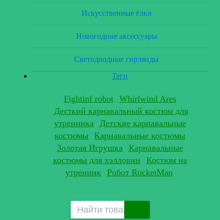
Искусственные ёлки
Новогодние аксессуары
Светодиодные гирлянды
Теги
Fightinf robot
Whirlwind Ares
Десткий карнавальный костюм для
утренника
Детские карнавальные
костюмы
Карнавальные костюмы
Золотая Игрушка
Карнавальные
костюмы для хэлловин
Костюм на
утренник
Робот RocketMan