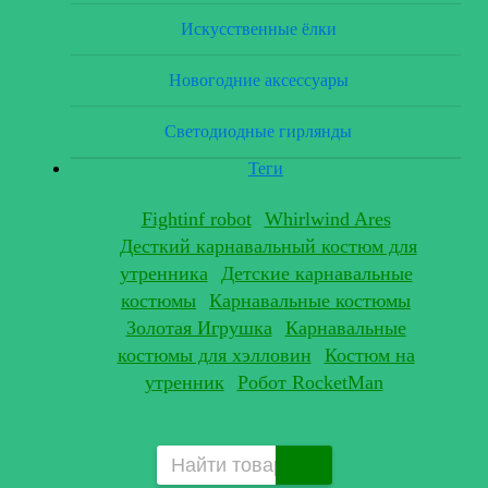
Искусственные ёлки
Новогодние аксессуары
Светодиодные гирлянды
Теги
Fightinf robot
Whirlwind Ares
Десткий карнавальный костюм для
утренника
Детские карнавальные
костюмы
Карнавальные костюмы
Золотая Игрушка
Карнавальные
костюмы для хэлловин
Костюм на
утренник
Робот RocketMan