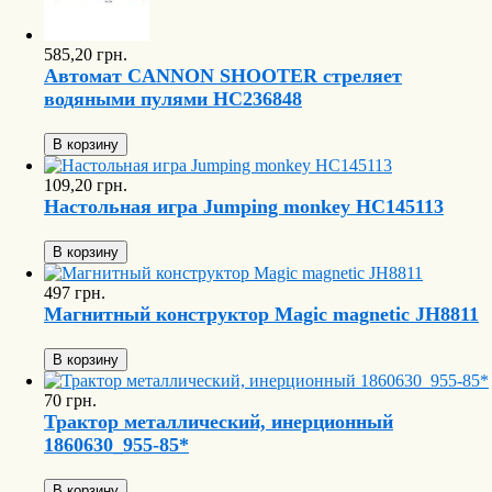
585,20 грн.
Автомат CANNON SHOOTER стреляет
водяными пулями HC236848
В корзину
109,20 грн.
Настольная игра Jumping monkey HC145113
В корзину
497 грн.
Магнитный конструктор Magic magnetic JH8811
В корзину
70 грн.
Трактор металлический, инерционный
1860630_955-85*
В корзину