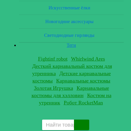
Искусственные ёлки
Новогодние аксессуары
Светодиодные гирлянды
Теги
Fightinf robot
Whirlwind Ares
Десткий карнавальный костюм для
утренника
Детские карнавальные
костюмы
Карнавальные костюмы
Золотая Игрушка
Карнавальные
костюмы для хэлловин
Костюм на
утренник
Робот RocketMan