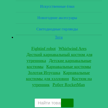
Искусственные ёлки
Новогодние аксессуары
Светодиодные гирлянды
Теги
Fightinf robot
Whirlwind Ares
Десткий карнавальный костюм для
утренника
Детские карнавальные
костюмы
Карнавальные костюмы
Золотая Игрушка
Карнавальные
костюмы для хэлловин
Костюм на
утренник
Робот RocketMan