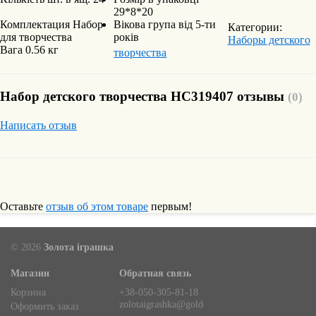
29*8*20
Комплектация
Набор
Вікова група
від 5-ти
Категории:
для творчества
років
Наборы детского
Вага
0.56 кг
творчества
Набор детского творчества HC319407 отзывы
(0)
Написать отзыв
Оставьте
отзыв об этом товаре
первым!
© 2026
Золота іграшка
Магазин
Обратная связь
Корзина
+38-050-305-81-18
zolotaigrashka@goldentoy.com.ua
Оформить заказ