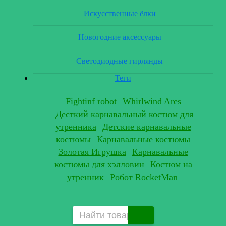
Искусственные ёлки
Новогодние аксессуары
Светодиодные гирлянды
Теги
Fightinf robot
Whirlwind Ares
Десткий карнавальный костюм для
утренника
Детские карнавальные
костюмы
Карнавальные костюмы
Золотая Игрушка
Карнавальные
костюмы для хэлловин
Костюм на
утренник
Робот RocketMan