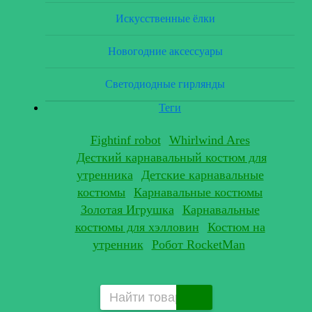
Искусственные ёлки
Новогодние аксессуары
Светодиодные гирлянды
Теги
Fightinf robot
Whirlwind Ares
Десткий карнавальный костюм для
утренника
Детские карнавальные
костюмы
Карнавальные костюмы
Золотая Игрушка
Карнавальные
костюмы для хэлловин
Костюм на
утренник
Робот RocketMan