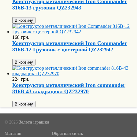
Конструктор металлический Iron Commander
816B-13 грузовик QZ232943
В корзину
168 грн.
Конструктор металлический Iron Commander
816B-12 Грузовик с цистерной QZ232942
В корзину
224 грн.
Конструктор металлический Iron commander
816B-43 квадрацикл QZ232970
В корзину
© 2026
Золота іграшка
Магазин
Обратная связь