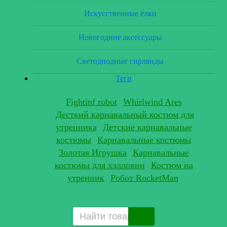
Искусственные ёлки
Новогодние аксессуары
Светодиодные гирлянды
Теги
Fightinf robot
Whirlwind Ares
Десткий карнавальный костюм для
утренника
Детские карнавальные
костюмы
Карнавальные костюмы
Золотая Игрушка
Карнавальные
костюмы для хэлловин
Костюм на
утренник
Робот RocketMan