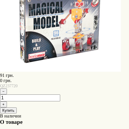
91
грн.
0
грн.
QZ237720
−
+
Купить
В наличии
О товаре