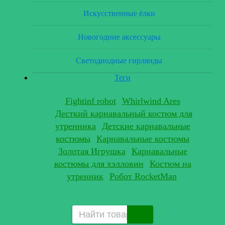
Искусственные ёлки
Новогодние аксессуары
Светодиодные гирлянды
Теги
Fightinf robot
Whirlwind Ares
Десткий карнавальный костюм для
утренника
Детские карнавальные
костюмы
Карнавальные костюмы
Золотая Игрушка
Карнавальные
костюмы для хэлловин
Костюм на
утренник
Робот RocketMan