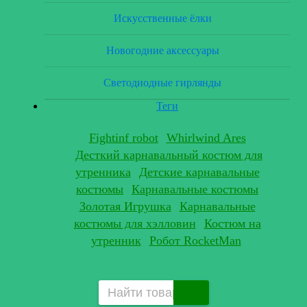
Искусственные ёлки
Новогодние аксессуары
Светодиодные гирлянды
Теги
Fightinf robot
Whirlwind Ares
Десткий карнавальный костюм для
утренника
Детские карнавальные
костюмы
Карнавальные костюмы
Золотая Игрушка
Карнавальные
костюмы для хэлловин
Костюм на
утренник
Робот RocketMan