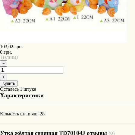
103,02
грн.
0
грн.
TD70104J
−
+
Купить
Осталась 1 штука
Характеристики
Кількість шт. в ящ.
28
Утка жёлтая сидящая TD70104J отзывы
(0)