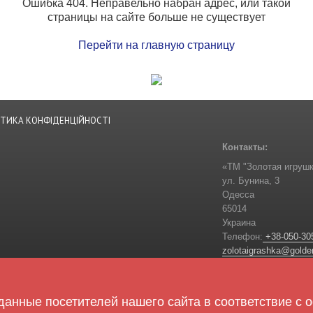
Ошибка 404. Неправельно набран адрес, или такой
страницы на сайте больше не существует
Перейти на главную страницу
ІТИКА КОНФІДЕНЦІЙНОСТІ
Контакты:
«ТМ "Золотая игрушк
ул. Бунина, 3
Одесса
65014
Украина
Телефон:
+38-050-30
zolotaigrashka@golde
Следите за нами:
анные посетителей нашего сайта в соответствие с