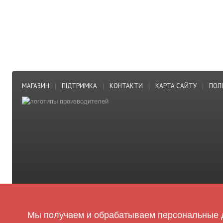
МАГАЗИН
ПІДТРИМКА
КОНТАКТИ
КАРТА САЙТУ
ПОЛ
|
|
|
|
© Сайт оптовой торговли детских игрушек «Золотая игрушка» 2020
Мы получаем и обрабатываем персональные д