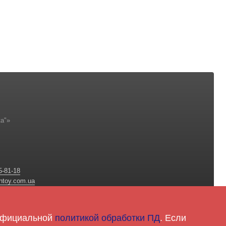
а"»
5-81-18
ntoy.com.ua
 официальной
политикой обработки ПД
. Если