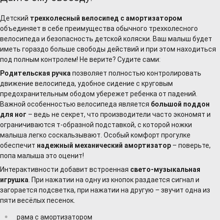
Детский
трехколесный велосипед с амортизатором
объединяет в себе преимущества обычного трехколесного
велосипеда и безопасность детской коляски. Ваш малыш будет
иметь гораздо больше свободы действий и при этом находиться
под полным контролем! Не верите? Судите сами:
Родительская ручка
позволяет полностью контролировать
движение велосипеда, удобное сидение с круговым
предохранительным ободом убережет ребенка от падений.
Важной особенностью велосипеда является
большой поддон
для ног
– ведь не секрет, что производители часто экономят и
ограничиваются т-образной подставкой, с которой ножки
малыша легко соскальзывают. Особый комфорт прогулке
обеспечит
надежный механический амортизатор
– поверьте,
попа малыша это оценит!
Интерактивности добавит встроенная
свето-музыкальная
игрушка
. При нажатии на одну из кнопок раздается сигнал и
загорается подсветка, при нажатии на другую – звучит одна из
пяти весёлых песенок.
рама с амортизатором