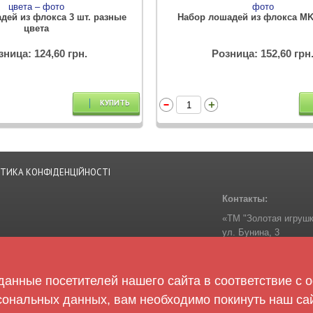
дей из флокса 3 шт. разные
Набор лошадей из флокса MK
цвета
зница: 124,60 грн.
Розница: 152,60 грн
КУПИТЬ
ІТИКА КОНФІДЕНЦІЙНОСТІ
Контакты:
«ТМ "Золотая игрушк
ул. Бунина, 3
Одесса
65014
Украина
анные посетителей нашего сайта в соответствие с
Телефон:
+38-050-30
сональных данных, вам необходимо покинуть наш сай
zolotaigrashka@golde