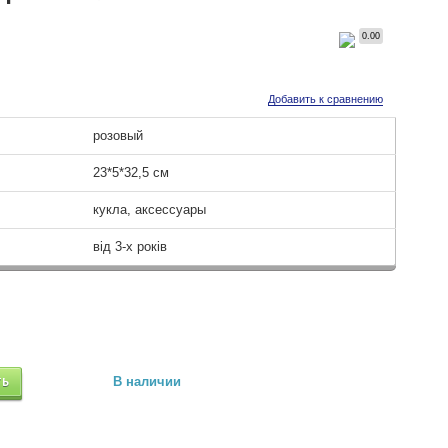
0.00
Добавить к сравнению
розовый
23*5*32,5 см
кукла, аксессуары
від 3-х років
ТЬ
В наличии