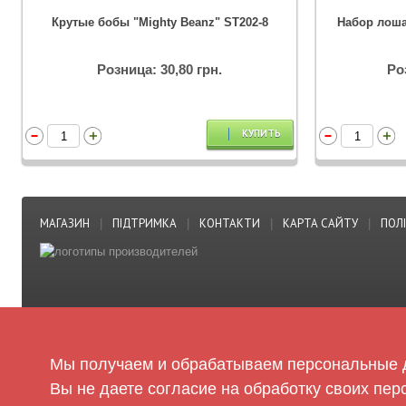
Крутые бобы "Mighty Beanz" ST202-8
Набор лоша
Розница: 30,80 грн.
Ро
КУПИТЬ
МАГАЗИН
ПІДТРИМКА
КОНТАКТИ
КАРТА САЙТУ
ПОЛ
|
|
|
|
Мы получаем и обрабатываем персональные д
Вы не даете согласие на обработку своих пер