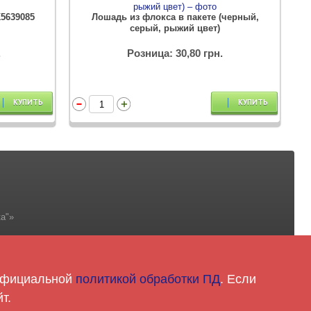
5639085
Лошадь из флокса в пакете (черный,
серый, рыжий цвет)
.
Розница: 30,80 грн.
КУПИТЬ
КУПИТЬ
а"»
 официальной
политикой обработки ПД
. Если
5-81-18
т.
ntoy.com.ua