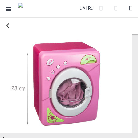
UA
|
RU