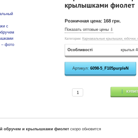
крылышками фиолет
Розничная цена:
168 грн.
Показать оптовые цены ⇩
Категории:
Карнавальные крылышки, юбочки,
Особливості
крылья 4
Артикул:
6098-5_F105purpleN
КУПИ
й обручем и крылышками фиолет
скоро обновится