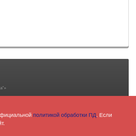
а"»
 официальной
политикой обработки ПД
. Если
5-81-18
т.
ntoy.com.ua