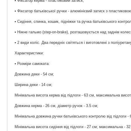
• Фіксатор керма - пластиковий затиск;
• Фіксатор батьківської ручки - алюмінієвий затиск з пластиково
• Сидіння, спинка, кошик, підніжки та ручка батьківського контрол
• Ніжне гальмо (step-on-brake), розташовується над заднім коле
• 2 види коліс. Два передніх світяться і виготовлені з поліуретан
Характеристики:
• Розміри самоката:
Довжина деки - 54 см;
Ширина деки - 14 см;
Мінімальна висота керма від підлоги - 63 см, максимальна висот
Довжина керма - 26 см, діаметр ручок - 3.5 см;
Мінімальна довжина ручки батьківського контролю від підлоги - 
Мінімальна висота сидіння від підлоги - 27 см; максимальна - 32