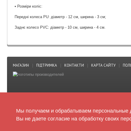
• Розміри коліс:
Передні колеса PU: діаметр - 12 см, ширина - 3 см;
Заднє колесо PVC: діаметр - 10 см, ширина - 4 см.
МАГАЗИН
ПІДТРИМКА
КОНТАКТИ
КАРТА САЙТУ
ПОЛ
|
|
|
|
Мы получаем и обрабатываем персональные д
Вы не даете согласие на обработку своих пер