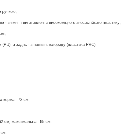
ю ручкою;
ю - знімні, і виготовлені з високоміцного зносостійкого пластику;
сом;
у (PU), а заднє - з полівінілхлориду (пластика PVC);
а керма - 72 см;
62 см; максимальна - 85 см.
 см.