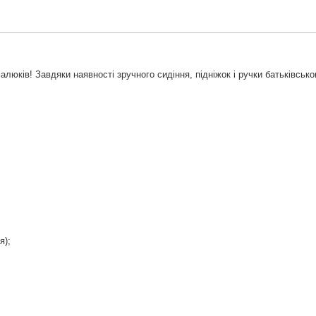
люків! Завдяки наявності зручного сидіння, підніжок і ручки батьківсько
я);