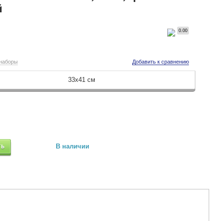
й
0.00
 наборы
Добавить к сравнению
33х41 см
ТЬ
В наличии