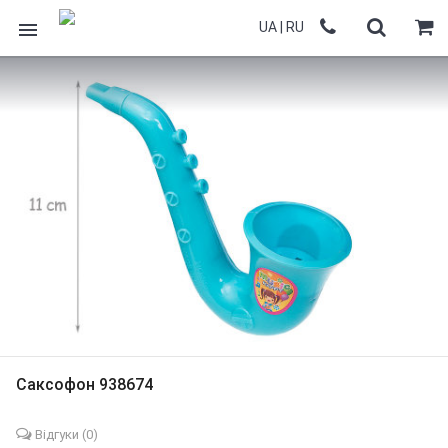
UA
|
RU
Саксофон 938674
Відгуки (
0
)