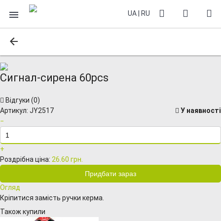
UA
|
RU
Сигнал-сирена 60pcs
Відгуки (
0
)
Артикул:
JY2517
У наявності
−
+
Роздрібна ціна:
26.60 грн.
Огляд
Кріпитися замість ручки керма.
Також купили