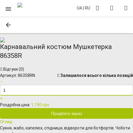
UA
|
RU
Карнавальний костюм Мушкетерка
86358R
Відгуки (
0
)
Артикул:
86358RN
Залишилося всього кілька позицій
−
+
Роздрібна ціна:
1,190 грн.
Огляд
Сукня, жабо, капелюх, спідниця, відвороти для ботфортів. Чоботи