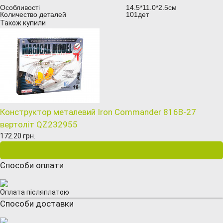
Особливості
14.5*11.0*2.5см
Количество деталей
101дет
Також купили
Конструктор металевий Iron Commander 816B-27
вертоліт QZ232955
172.20 грн.
Способи оплати
Оплата післяплатою
Способи доставки