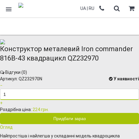
UA
|
RU
Конструктор металевий Iron commander
816B-43 квадрацикл QZ232970
Відгуки (
0
)
Артикул:
QZ232970N
У наявності
−
+
Роздрібна ціна:
224 грн.
Огляд
Найпростіша і найлегша у складанні модель квадроцикла