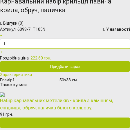
Карнавальний набір крильця павича:
крила, обруч, паличка
Відгуки (
0
)
Артикул:
6098-7_T105N
У наявності
−
+
Роздрібна ціна:
222.60 грн.
Характеристики
Розмір1
50х33 см
Також купили
Набір карнавальних метеликів - крила з камінням,
спідниця, обруч, паличка білого кольору.
91 грн.