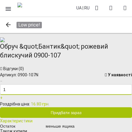
UA
|
RU
Low price!
Обруч &quot;Бантик&quot; рожевий
блискучий 0900-107
Відгуки (
0
)
Артикул:
0900-107N
У наявності
−
+
Роздрібна ціна:
16.80 грн.
Характеристики
Остаток
меньше ящика
Також купили