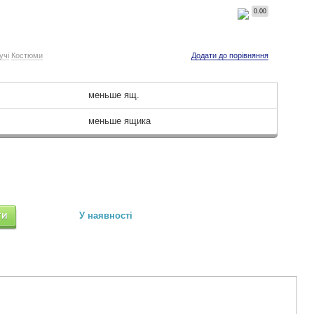
0.00
учі
Костюми
Додати до порівняння
меньше ящ.
меньше ящика
ТИ
У наявності