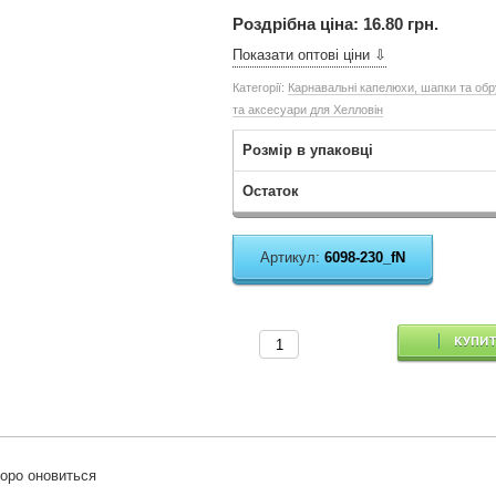
Роздрібна ціна:
16.80 грн.
Показати оптові ціни ⇩
Категорії:
Карнавальні капелюхи, шапки та обр
та аксесуари для Хелловін
Розмір в упаковці
Остаток
Артикул:
6098-230_fN
КУПИ
оро оновиться