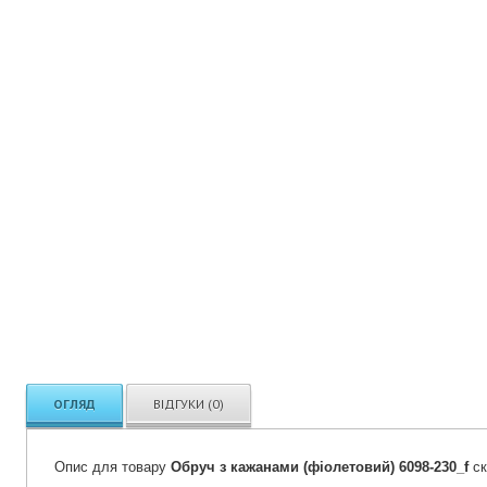
ОГЛЯД
ВІДГУКИ (0)
Опис для товару
Обруч з кажанами (фіолетовий) 6098-230_f
ск