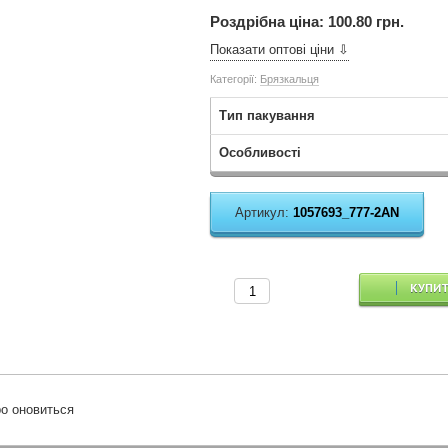
Роздрібна ціна:
100.80 грн.
Показати оптові ціни ⇩
Категорії:
Брязкальця
Тип пакування
Особливості
Артикул:
1057693_777-2AN
КУПИ
о оновиться