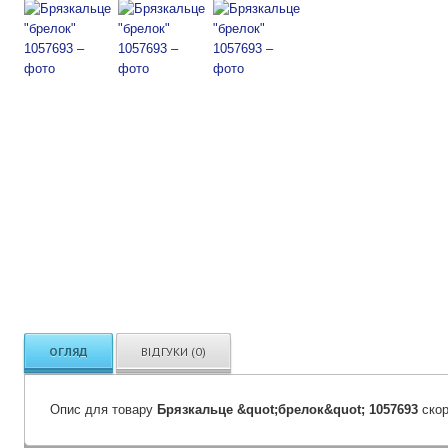
ОГЛЯД
ВІДГУКИ (0)
Опис для товару
Брязкальце &quot;брелок&quot; 1057693
скор