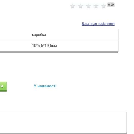
0.00
Додати до порівняння
коробка
10*5,5*19,5см
ТИ
У наявності