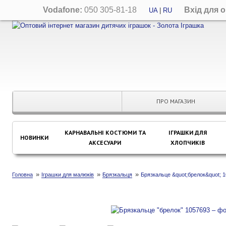
Vodafone:
050 305-81-18
Вхід для 
UA
|
RU
ПРО МАГАЗИН
КАРНАВАЛЬНІ КОСТЮМИ ТА
ІГРАШКИ ДЛЯ
НОВИНКИ
АКСЕСУАРИ
ХЛОПЧИКІВ
»
»
»
Головна
Іграшки для малюків
Брязкальця
Брязкальце &quot;брелок&quot; 