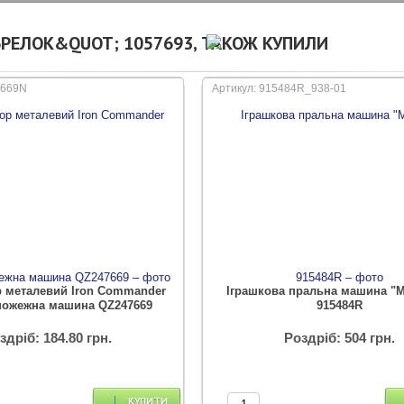
БРЕЛОК&QUOT; 1057693, ТАКОЖ КУПИЛИ
7669N
Артикул: 915484R_938-01
р металевий Iron Commander
Іграшкова пральна машина "
 пожежна машина QZ247669
915484R
здріб: 184.80 грн.
Роздріб: 504 грн.
КУПИТИ