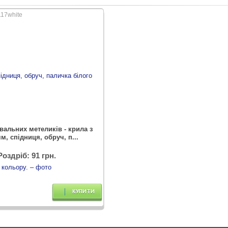
117white
вальних метеликів - крила з
м, спідниця, обруч, п...
Роздріб: 91 грн.
КУПИТИ