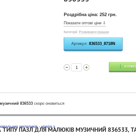
Роздрібна ціна:
252 грн.
Показати оптові ціни ⇩
Категорії:
Розвиваючі іграшки
Артикул:
836533_8718N
КУПИ
 музичний 836533
скоро оновиться
А ТИПУ ПАЗЛ ДЛЯ МАЛЮКІВ МУЗИЧНИЙ 836533, 