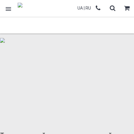
UA
|
RU