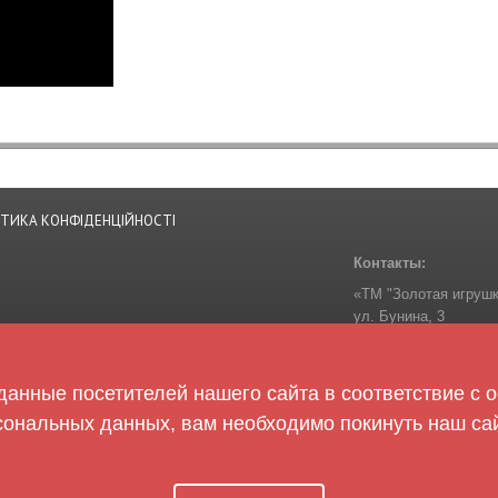
ІТИКА КОНФІДЕНЦІЙНОСТІ
Контакты:
«ТМ "Золотая игрушк
ул. Бунина, 3
Одесса
65014
Украина
анные посетителей нашего сайта в соответствие с
Телефон:
+38-050-30
сональных данных, вам необходимо покинуть наш сай
zolotaigrashka@golde
Следите за нами: