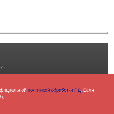
а"»
 официальной
политикой обработки ПД
. Если
5-81-18
т.
ntoy.com.ua