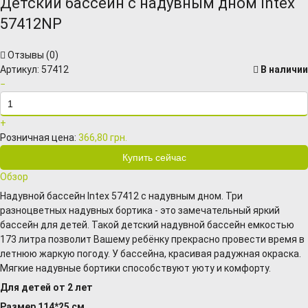
Детский бассейн с надувным дном Intex
57412NP
Отзывы (
0
)
Артикул:
57412
В наличии
−
+
Розничная цена:
366,80 грн.
Обзор
Надувной бассейн Intex 57412 с надувным дном. Три
разноцветных надувных бортика - это замечательный яркий
бассейн для детей. Такой детский надувной бассейн емкостью
173 литра позволит Вашему ребёнку прекрасно провести время в
летнюю жаркую погоду. У бассейна, красивая радужная окраска.
Мягкие надувные бортики способствуют уюту и комфорту.
Для детей от 2 лет
Размер 114*25 см.