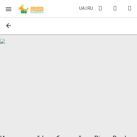
UA
|
RU