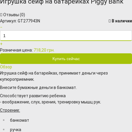
Игрушка сейф на батарейках Piggy Bank
Отзывы (
0
)
Артикул:
GT277943N
В наличии
−
+
Розничная цена:
718,20 грн.
Обзор
Игрушка сейф на батарейках, принимает деньги через
купюроприемник.
Внесите бумажные деньги в банкомат.
Cпособствует развитию ребенка
- воображение, слух, зрения, тренировку мышц рук.
Строение:
банкомат
ручка