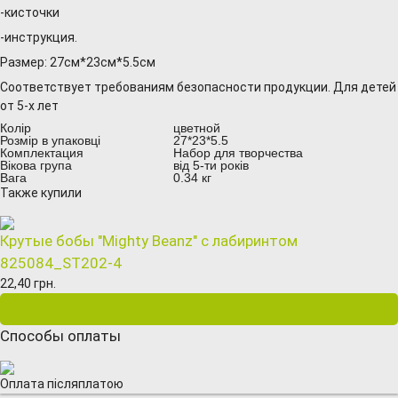
-кисточки
-инструкция.
Размер: 27см*23см*5.5см
Соответствует требованиям безопасности продукции. Для детей
от 5-х лет
Колір
цветной
Розмір в упаковці
27*23*5.5
Комплектация
Набор для творчества
Вікова група
від 5-ти років
Вага
0.34 кг
Также купили
Крутые бобы "Mighty Beanz" с лабиринтом
825084_ST202-4
22,40 грн.
Способы оплаты
Оплата післяплатою