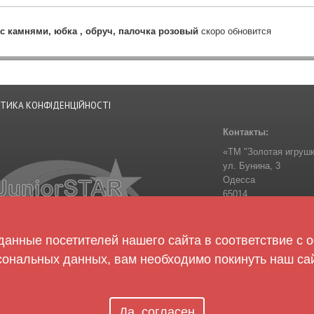
с камнями, юбка , обруч, палочка розовый
скоро обновится
ІТИКА КОНФІДЕНЦІЙНОСТІ
Контакты:
«ТМ "Золотая игрушк
ул. Бунина, 3
Одесса
65014
Украина
Телефон:
+38-050-30
zolotaigrashka@golde
анные посетителей нашего сайта в соответствие с
сональных данных, вам необходимо покинуть наш сай
Следите за нами:
Да, согласен