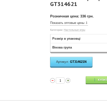
GT314621
Розничная цена:
336 грн.
Показать оптовые цены ⇩
Категории:
Настольные игры
Розмір в упаковці
Вікова група
Артикул:
GT314621N
КУПИ