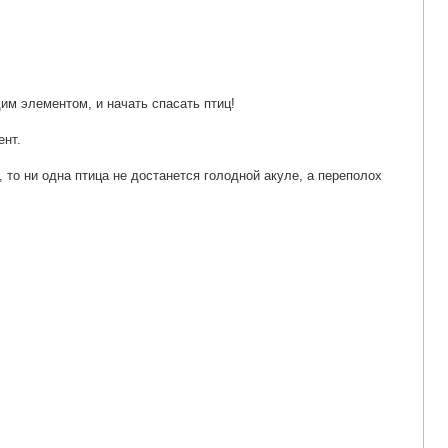
им элементом, и начать спасать птиц!
ент.
 то ни одна птица не достанется голодной акуле, а переполох