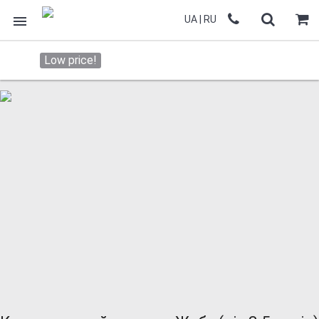
UA
|
RU
Low price!