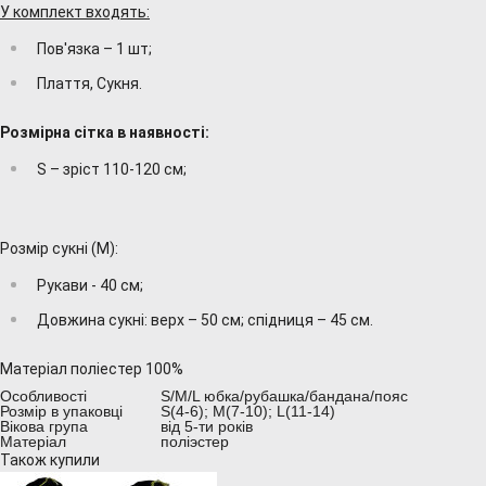
У комплект входять:
Пов'язка – 1 шт;
Плаття, Сукня.
Розмірна сітка в наявності:
S – зріст 110-120 см;
Розмір сукні (М):
Рукави - 40 см;
Довжина сукні: верх – 50 см; спідниця – 45 см.
Матеріал поліестер 100%
Особливості
S/M/L юбка/рубашка/бандана/пояс
Розмір в упаковці
S(4-6); M(7-10); L(11-14)
Вікова група
від 5-ти років
Матеріал
поліэстер
Також купили