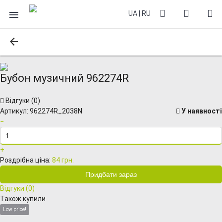
UA
|
RU
Бубон музичний 962274R
Відгуки (
0
)
Артикул:
962274R_2038N
У наявності
−
+
Роздрібна ціна:
84 грн.
Відгуки (
0
)
Також купили
Low price!