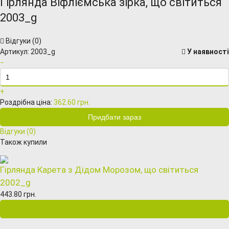
Гірлянда Віфліємська зірка, що світиться
2003_g
Відгуки (
0
)
Артикул:
2003_g
У наявності
−
+
Роздрібна ціна:
362.60 грн.
Відгуки (
0
)
Також купили
Гірлянда Карета з Дідом Морозом, що світиться
2002_g
443.80 грн.