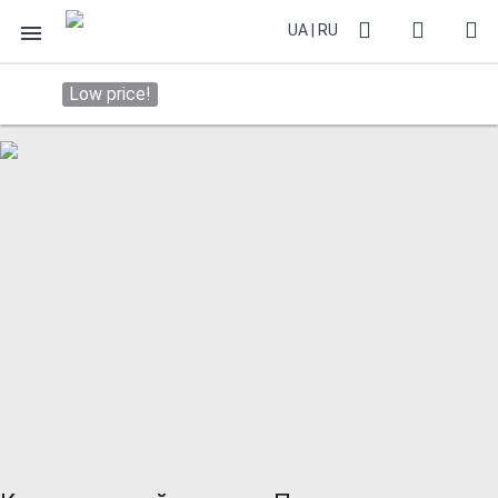
UA
|
RU
Low price!