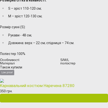
Розмірна сітка в наявності:
S – зріст 110-120 см;
M – зріст 120-130 см;
Розмір сукні (S):
Рукави - 48 см;
Довжина: верх – 22 см; спідниця – 74 см.
Поліестер 100%
Особливості
S/M/L
Матеріал
поліэстер
Також купили
Low price!
Карнавальний костюм Наречена 87280
350 грн.