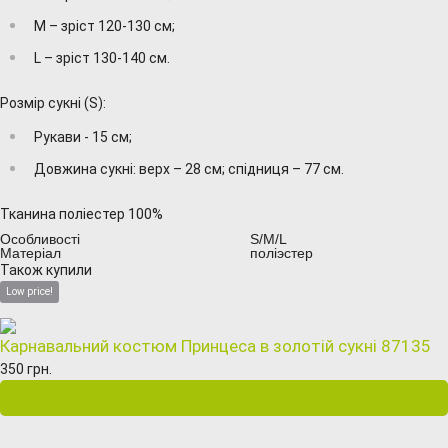
M – зріст 120-130 см;
L – зріст 130-140 см.
Розмір сукні (S):
Рукави - 15 см;
Довжина сукні: верх – 28 см; спідниця – 77 см.
Тканина поліестер 100%
Особливості
S/M/L
Матеріал
поліэстер
Також купили
Low price!
Карнавальний костюм Принцеса в золотій сукні 87135
350 грн.