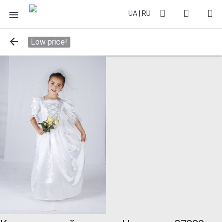
UA
|
RU
Low price!