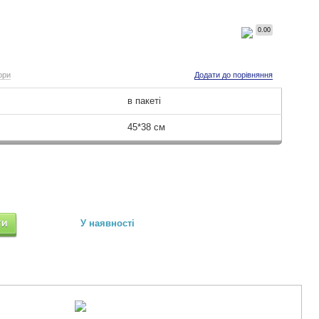
0.00
ори
Додати до порівняння
в пакеті
45*38 см
ТИ
У наявності