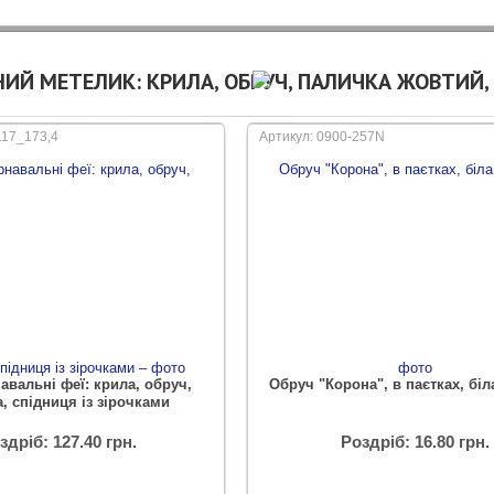
НИЙ МЕТЕЛИК: КРИЛА, ОБРУЧ, ПАЛИЧКА ЖОВТИЙ,
117_173,4
Артикул: 0900-257N
авальні феї: крила, обруч,
Обруч "Корона", в паєтках, біл
, спідниця із зірочками
здріб: 127.40 грн.
Роздріб: 16.80 грн.