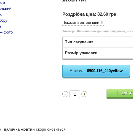
Роздрібна ціна:
82.60 грн.
Показати оптові ціни ⇩
Категорії:
Карнавальні крильця, спіднички, наб
Тип пакування
Розмір упаковки
Артикул:
0900-116_240yellow
КУПИ
ч, паличка жовтий
скоро оновиться