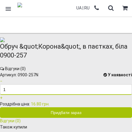
UA
|
RU
Обруч &quot;Корона&quot;, в паєтках, біла
0900-257
Відгуки (
0
)
Артикул:
0900-257N
У наявності
−
+
Роздрібна ціна:
16.80 грн.
Відгуки (
0
)
Також купили